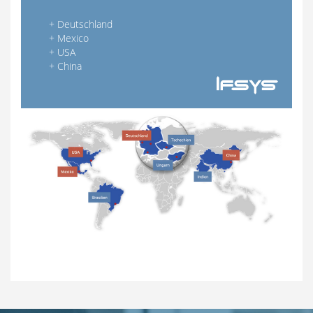
+
Deutschland
+
Mexico
+
USA
+
China