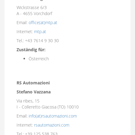
Wickstrasse 6/3
A - 4655 Vorchdorf
Email:
office(at)mtp.at
Internet:
mtp.at
Tel.: +43 7614 9 30 30
Zuständig für:
Österreich
RS Automazioni
​​​​​​​Stefano Vazzana
Via ribes, 15
I - Colleretto Giacosa (TO) 10010
Email:
info(at)rsautomazioni.com
Internet:
rsautomazioni.com
Tel.: +39 125 538 763