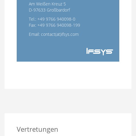
Am Weißen Kreuz 5
D-97633 Großbardorf
Tel.: +49 9766 940098-0
Fax: +49 9766 940098-199
Email:
contact(at)ifsys.com
Vertretungen