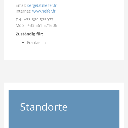
Email:
serge(at)helfer.fr
Internet:
www.helfer.fr
Tel.: +33 389 525977
Mobil: +33 661 571606
Zuständig für:
Frankreich
Standorte