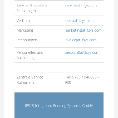
Service, Ersatzteile,
service(at)ifsys.com
Schulungen
Vertrieb
sales(at)ifsys.com
Marketing
marketing(at)ifsys.com
Rechnungen
invoice(at)ifsys.com
Personelles und
personal(at)ifsys.com
Ausbildung
Zentrale Service
+49 9766 / 940098 -
Rufnummer
900
IFSYS Integrated Feeding Systems GmbH