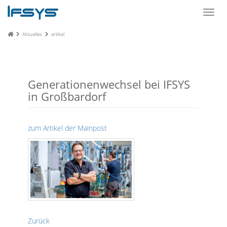
Toggl
navig
Aktuelles
artikel
Generationenwechsel bei IFSYS
in Großbardorf
zum Artikel der Mainpost
Zurück